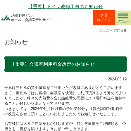
【重要】トイレ改修工事のお知らせ
会員
JA長野県ビル
ログイン
ホール・会議室予約サイト
ホーム
>
お知らせ
お知らせ
【重要】会議室利用料金改定のお知らせ
2024.03.19
平素は当ビルの貸会議室をご利用いただき誠にありがとうございます。
さて、当ビルではお客様に会議室を快適にご利用頂けるよう努めてまい
りましたが、昨今の光熱費を含む諸経費の高騰により現行料金を維持す
ることが難しい状況となっております。
つきましては、2024年4月1日以降の予約受付分より貸会議室利用料金
の改定をさせて頂くことにいたしましたのでお知らせいたします。
お客様には大変ご迷惑をおかけしますが、何とぞ事情をご理解頂き、今
後ともご愛顧を賜りますようお願い申し上げます。